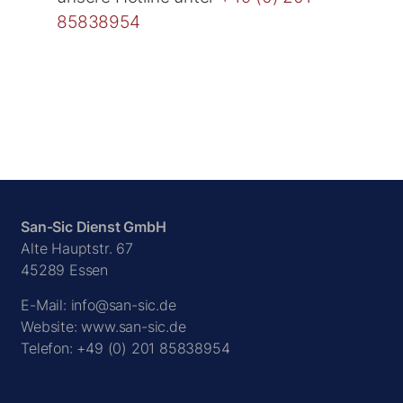
85838954
San-Sic Dienst GmbH
Alte Hauptstr. 67
45289 Essen
E-Mail:
info@san-sic.de
Website: www.san-sic.de
Telefon:
+49 (0) 201 85838954