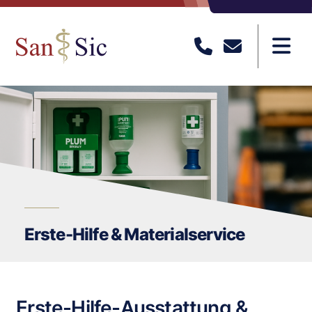
Zum Hauptinhalt springen
Erste-Hilfe & Materialservice
Erste-Hilfe-Ausstattung &